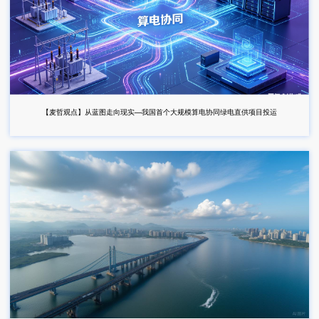
【麦哲观点】从蓝图走向现实—我国首个大规模算电协同绿电直供项目投运