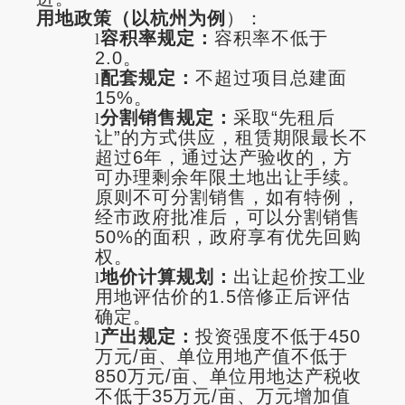
用地政策（以杭州为例
）：
容积率规定：
容积率不低于
l
2.0。
配套规定：
不超过项目总建面
l
15%。
分割销售规定：
采取“先租后
l
让”的方式供应，租赁期限最长不
超过6年，通过达产验收的，方
可办理剩余年限土地出让手续。
原则不可分割销售，如有特例，
经市政府批准后，可以分割销售
50%的面积，政府享有优先回购
权。
地价计算规划：
出让起价按工业
l
用地评估价的1.5倍修正后评估
确定。
产出规定：
投资强度不低于450
l
万元/亩、单位用地产值不低于
850万元/亩、单位用地达产税收
不低于35万元/亩、万元增加值