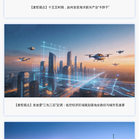
【麦哲观点】十五五时期，如何攻坚海洋新兴产业“卡脖子”
【麦哲观点】发改委“三先三后”定调：低空经济区域规划落地全路径与城市竞速赛