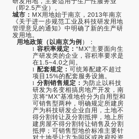
研发用地，主要适用于生产性服务业
（即2.5产业）。
城市：
MX用地始于南京，2013年南京
《关于进一步规范工业及科技研发用地
管理意见的通知》中明确了新的生产研
发用地。
用地政策（以南京为例
）：
容积率规定：
“MX”主要面向生
l
产研发类的企业，容积率要求是
在1.5~4.0之间。
配套规定：
可统筹配建不超过
l
项目15%的配套服务设施。
分割销售规定：
为防止以科技
l
研发为名变相搞房地产开发，南
京将“MX”基准地价分为自用型和
可销售型两种，明确规定所建房
产为科技研发企业自用，土地不
得分割转让及分割抵押，地上所
建房屋
不得分割转让销售及分割
抵押；可销售型地价标准主要针
对土地受让方为园区或政府投资