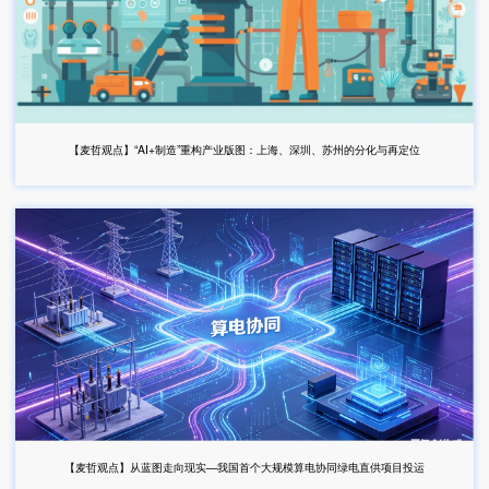
【麦哲观点】“AI+制造”重构产业版图：上海、深圳、苏州的分化与再定位
【麦哲观点】从蓝图走向现实—我国首个大规模算电协同绿电直供项目投运