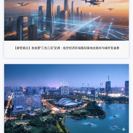
【麦哲观点】发改委“三先三后”定调：低空经济区域规划落地全路径与城市竞速赛