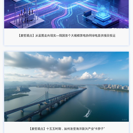
【麦哲观点】从蓝图走向现实—我国首个大规模算电协同绿电直供项目投运
【麦哲观点】十五五时期，如何攻坚海洋新兴产业“卡脖子”