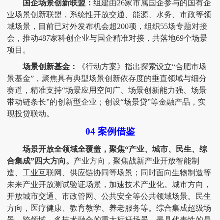
国企场景创新联盟：
组建由
26家市属国企参与的国有企
业场景创新联盟，系统性开放交通、能源、水务、市政等领
域场景，目前已对外发布机会超200项，组织55场专题对接
会，推动487家科创企业与国企精准对接，共落地69个场景
项目。
场景创新基金：
《行动方案》指出探索设立
“合肥市场
景基金”，聚焦具有典型场景创新依存度的垂直领域与细分
赛道，精准支持“场景应用空间广、场景创新能力强、场景
带动链条长”的创新型企业；创设“场景贷”等金融产品，实
现投贷联动。
04 案例借鉴
场景开放全领域全覆盖，聚焦
“产业、城市、民生、综
合集成”四大方向。
产业方向，聚焦战新产业开放智能制
造、工业互联网、供应链协同等场景；同时面向生物制造等
未来产业开放测试验证场景，加速技术产业化。城市方向，
开放城市交通、市政管网、公共安全等公共领域场景。民生
方向，医疗健康、教育教学、养老服务等。综合集成超级场
景，跨领域、多技术融合的重大标杆场景，最具代表性的是