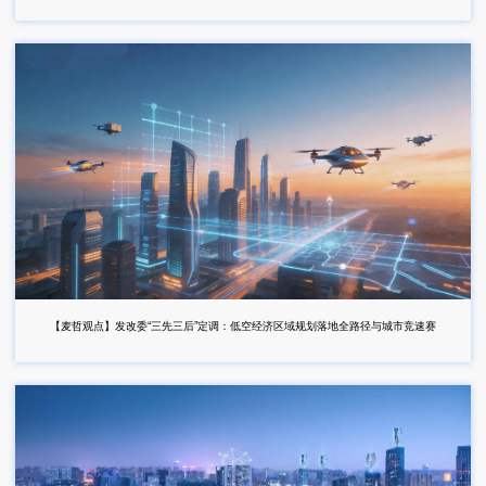
【麦哲观点】发改委“三先三后”定调：低空经济区域规划落地全路径与城市竞速赛