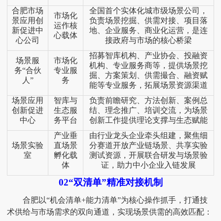
合肥市场
全国首个实体化城市级场景公司，
市场化
景应用创
负责场景挖掘、供需对接、项目落
运作核
新促进中
地、企业服务、商业化运营，是连
心载体
心公司
接政府与市场的核心桥梁
招募智库机构、产业协会、投融资
场景服
市场化
机构、专业服务商等，提供场景挖
务
“合伙
专业服
掘、方案策划、供需撮合、融资赋
人”
务
能等专业服务，拓展场景资源渠道
场景应用
智库与
负责前瞻研究、方法创新、案例总
创新促进
生态服
结、理念推广、培训交流，为场景
中心
务平台
创新工作提供理论支撑与生态赋能
产业垂
由行业龙头企业牵头组建，聚焦细
场景实验
直场景
分赛道开放产业链场景、共享实验
室
孵化载
测试资源，开展联合研发与场景验
体
证，助力中小企业入链发展
02“双清单”精准对接机制
合肥以
“机会清单+能力清单”为核心操作抓手，打通技
术供给与市场需求的双向通道，实现场景供需的高效匹配：