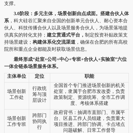
支撑。
3.0阶段：多元主体，场景创新由点成面。搭建合伙人体
系
，科大硅谷汇聚来自全国的创新单元合伙人、耐心资本合
伙人、科技传播合伙人以及场景服务合伙人，为场景落地提
供真实的转化支持；
建立贯通式平台，
制定投资补贴政策支
持场景建设；
构建体系化交流渠道
，确保在合肥的所有高校
院所和重点企业都能及时获取场景信息。
最终形成
“处室+公司+中心+专班+合伙人+实验室”六位
一体全链条场景服务体系。
主体单位
定位
职能
全国首个专门推进场景创新的机关
行政统
场景创新
处室，隶属于合肥市发改委，负责
筹与顶
工作处
政策制定、资源统筹、全市工作调
层设计
度、考核体系搭建
政府背书：
抽调市直部门、市属平
跨部门
场景创新
台、区县工作人员组建，负责重大
协同执
工作专班
项目推进、跨部门协调、卡点堵点
行
问题破解、日常工作督导