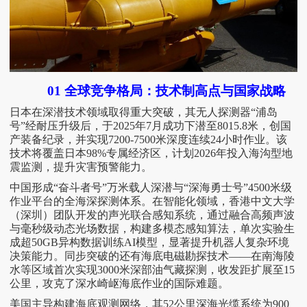
01
全球竞争格局：技术制高点与国家战略
日本在深潜技术领域取得重大突破，其无人探测器
“浦岛
号”经耐压升级后，于2025年7月成功下潜至8015.8米，创国
产装备纪录，并实现7200-7500米深度连续24小时作业。该
技术将覆盖日本98%专属经济区，计划2026年投入海沟型地
震监测，提升灾害预警能力。
中国形成
“奋斗者号”万米载人深潜与“深海勇士号”4500米级
作业平台的全海深探测体系。在智能化领域，香港中文大学
（深圳）团队开发的声光联合感知系统，通过融合高频声波
与毫秒级动态光场数据，构建多模态感知算法，单次实验生
成超50GB异构数据训练AI模型，显著提升机器人复杂环境
决策能力。同步突破的还有海底电磁勘探技术——在南海陵
水等区域首次实现3000米深部油气藏探测，收发距扩展至15
公里，攻克了深水崎岖海底作业的国际难题。
美国主导构建海底观测网络，其
52公里深海光缆系统为900