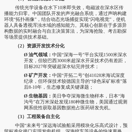
传统光学设备在水下
10米即失效，电磁波在深水区传
播能力归零。中国团队开发的声光融合系统，通过声呐构建
环境“拓扑画像”，结合动态光场捕捉实现“闪电视觉”，使机
器人具备透视浑浊水域的感知能力。其核心创新在于多源异
构数据的实时融合与自主决策算法，为深海抢险、考古勘探
等场景提供技术基础。
（
2）资源开发技术分化
Ø
油气领域：
中国
“深海一号”平台实现1500米深水
开发，但较巴西3000米超深水开采技术仍有差距，
目标2027年突破超深水钻完井技术；
Ø
矿产开发：
中国
“开拓二号”创41028米海试深度
纪录，但环保技术较德国主导的“绿色采矿标准”落
后8-10年，生态修复成关键课题；
Ø
生物基因：
美日争夺深海微生物样本，日本
“海
沟号”在万米深处发现180种微生物，美国通过观测
网系统性获取基因数据抢占医药研发先机。
（
3）工程装备自主化
中国
“未来号”深远海试验船采用模块化乐高式设计，预
留标准化接口实现发电机组、深海绞车等设备的快速更换。