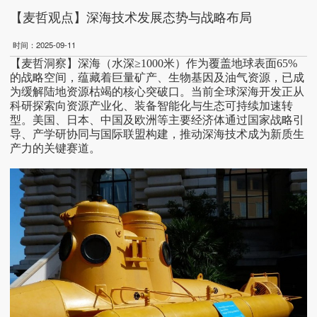
【麦哲观点】深海技术发展态势与战略布局
时间：2025-09-11
【
麦哲洞察
】
深海（水深
≥1000米）作为覆盖地球表面65%
的战略空间，蕴藏着巨量矿产、生物基因及油气资源，已成
为缓解陆地资源枯竭的核心突破口。当前全球深海开发正从
科研探索向资源产业化、装备智能化与生态可持续加速转
型。美国、日本、中国及欧洲等主要经济体通过国家战略引
导、产学研协同与国际联盟构建，推动深海技术成为新质生
产力的关键赛道。