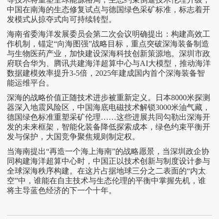
中国在南海的生态修复试点与德国绿色采矿标准，标志着开
发模式从掠夺式向可持续转型。
海南省委海洋发展委员会第二次会议明确提出：构建高效工
作机制，锚定
“向海图强”战略目标，重点突破深海装备制造
与生物医药产业，加快建设深海科技创新策源地。深圳市政
府联合华为、腾讯共建海洋超算中心与AI大模型，推动海洋
数据建模效率提升3-5倍，2025年建成国内首个深海装备智
能运维平台。
深海的战略价值正随技术进步被重新定义。日本
8000米探测
器深入地震风险区，中国海底电磁技术解锁3000米油气藏，
德国绿色标准重塑采矿伦理……这些进展共同勾勒出深海开
发的未来框架，智能化装备降低探索成本，绿色约束平衡开
发与保护，大国竞争聚焦规则制定权。
当
海
南提出
“再造一个海上海南”
的战略愿景，当深圳政企协
同构建海洋超算中心时，中国正以技术创新与制度设计参与
全球深海秩序构建。在这片占据地球三分之二表面的
“内太
空”中，谁能在自主技术与生态伦理的平衡中掌握先机，谁
将主导蓝色经济的下一个十年。