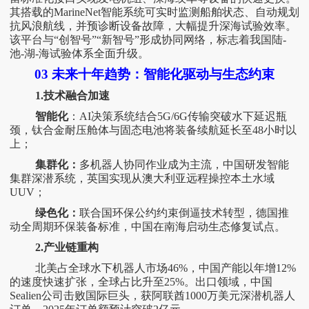
其搭载的MarineNet智能系统可实时监测船舶状态、自动规划
抗风浪航线，并预诊断设备故障，大幅提升深海试验效率。
该平台与“创智号”“新智号”形成协同网络，标志着我国陆-
池-湖-海试验体系全面升级。
03
未来十年趋势：智能化驱动与生态约束
1.技术融合加速
智能化
：
AI决策系统结合5G/6G传输突破水下延迟瓶
颈，钛合金耐压舱体与固态电池将装备续航延长至48小时以
上；
集群化：
多机器人协同作业成为主流，中国研发智能
集群深潜系统，英国实现从澳大利亚远程操控本土水域
UUV；
绿色化：
联合国环保公约约束倒逼技术转型，德国推
动全周期环保装备标准，中国在南海启动生态修复试点。
2.产业链重构
北美占全球水下机器人市场
46%，中国产能以年增12%
的速度快速扩张，全球占比升至25%。出口领域，
中国
Sealien公司击败国际巨头，获阿联酋1000万美元深潜机器人