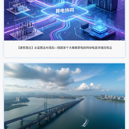
【麦哲观点】从蓝图走向现实—我国首个大规模算电协同绿电直供项目投运