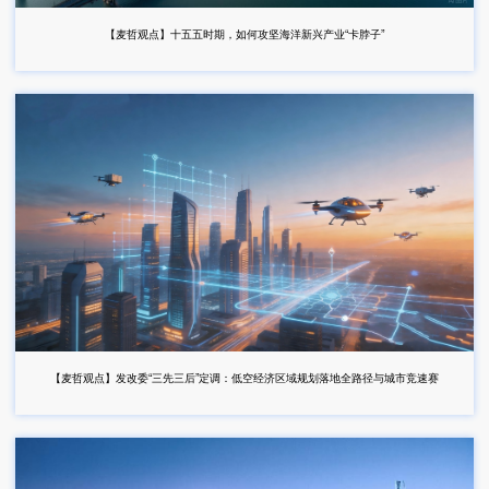
【麦哲观点】十五五时期，如何攻坚海洋新兴产业“卡脖子”
【麦哲观点】发改委“三先三后”定调：低空经济区域规划落地全路径与城市竞速赛