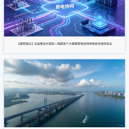
【麦哲观点】从蓝图走向现实—我国首个大规模算电协同绿电直供项目投运