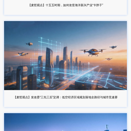
【麦哲观点】十五五时期，如何攻坚海洋新兴产业“卡脖子”
【麦哲观点】发改委“三先三后”定调：低空经济区域规划落地全路径与城市竞速赛