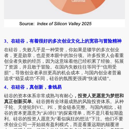
3、在硅谷，有着很好的多次创业文化上的宽容与冒险精神
在硅谷，失败几乎是一种荣誉，你如果是辍学的多次创业
者，更是勋章，也是资本眼中的加分项。许多投资人会看重
创业者失败的经历，因为这意味着他已经积累了经验、拓展
了资源，并且敢于冒险。在国内失败往往等同于
“信用受
损”，导致创业者承担更高的机会成本，与国内创业者普遍
追求“稳妥成功”不同，硅谷的氛围更强调“快速试错”。
4、在硅谷，真创新，拿钱易
硅谷的资本体系非常成熟与有耐心
，投资人更愿意为梦想和
真正创新买单
。硅谷拥有全球最成熟的风险投资体系。从种
子轮、天使轮到
VC、PE，资金链条完整。与国内相比，硅
谷的资本更愿意为“从0到1”的探索埋单，而不是只看短期盈
利。硅谷的投资人愿意为“看似疯狂的想法”下注。他们不要
求创业公司一开始就有盈利模式，而是看重远期的颠覆潜