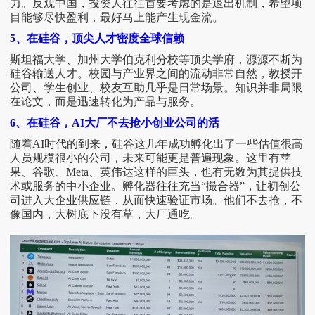
力。反观中国，投资人往往首要考虑的是退出机制，希望项
目能够尽快盈利，最好马上能产生现金流。
5、在硅谷，顶尖人才密度全球信赖
斯坦福大学、加州大学伯克利分校等顶尖学府，源源不断为
硅谷输送人才。校园与产业界之间的流动非常自然，教授开
公司、学生创业、校友互助几乎是日常场景。知识并非局限
在论文，而是迅速转化为产品与服务。
6、在硅谷，AI大厂不去抢小创业公司的活
随着
AI时代的到来，硅谷这几年成功孵化出了一些估值很高
人员规模很小的公司，未来可能更是普遍现象。这里有苹
果、谷歌、Meta、英伟达这样的巨头，也有无数为其提供技
术或服务的中小企业。孵化器往往充当“撮合器”，让初创公
司进入大企业供应链，从而快速验证市场。他们不去抢，不
像国内，大树底下没有草，大厂通吃。