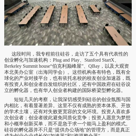
这段时间，我专程前往硅谷，走访了五个具有代表性的
创业孵化与加速机构：
Plug and Play、Stanford StartX、
Berkeley Summit house“伯克利巅峰屋”、QBay，以及大观资
本北美办公室（出海同学会）。这些机构各有特色，既有全
球化的产业对接平台，也有依托名校的校友创业加速器，既
有投资人和创业者自发组织的社区，还有中国政府在硅谷设
立的孵化器，也有华人创业者构建的国际桥梁型孵化器。
短短几天的考察，让我深切感受到硅谷的创业氛围与国
内相比，有着显著差异。这里不仅有成熟的资本体系、开放
的学术土壤，还有对失败更宽容的文化环境。投资人喜欢多
次创业者；创业者彼此避免同质化竞争；投资人愿意为梦想
和小概率创新买单，而不是急于求一个能马上盈利的模式。
硅谷的孵化器并不只是
“提供办公场地”的管理方，而是真正
成为创业企业成长的“加速器”和“资源整合器”。